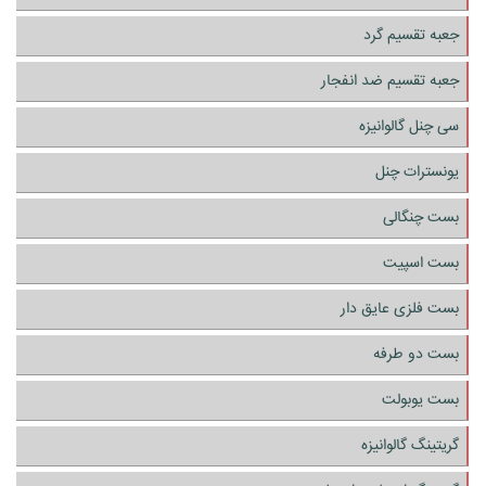
جعبه تقسیم گرد
جعبه تقسیم ضد انفجار
سی چنل گالوانیزه
یونسترات چنل
بست چنگالی
بست اسپیت
بست فلزی عایق دار
بست دو طرفه
بست یوبولت
گریتینگ گالوانیزه