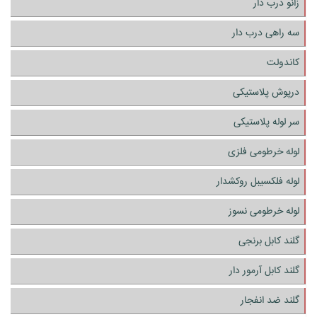
زانو درب دار
سه راهی درب دار
کاندولت
درپوش پلاستیکی
سر لوله پلاستیکی
لوله خرطومی فلزی
لوله فلکسیبل روکشدار
لوله خرطومی نسوز
گلند کابل برنجی
گلند کابل آرمور دار
گلند ضد انفجار