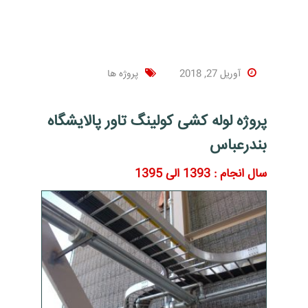
ریل و بست
گیترینگ
آوریل 27, 2018
پروژه ها
سازه های فلزی
پروژه لوله کشی کولینگ تاور پالایشگاه
بندرعباس
سال انجام : 1393 الی 1395