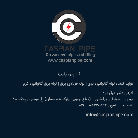
کاسپین پایپ
تولید کننده لوله گالوانیزه برق | لوله فولادی برق | لوله برق گالوانیزه گرم
آدرس دفتر مرکزی :
تهران – خیابان ایرانشهر – (ضلع جنوبی پارک هنرمندان) خ موسوی پلاک ۸۸
واحد ۷ – تلفن : ۸۸۳۲۸۸۴۲ – ۰۲۱
info@caspianpipe.com